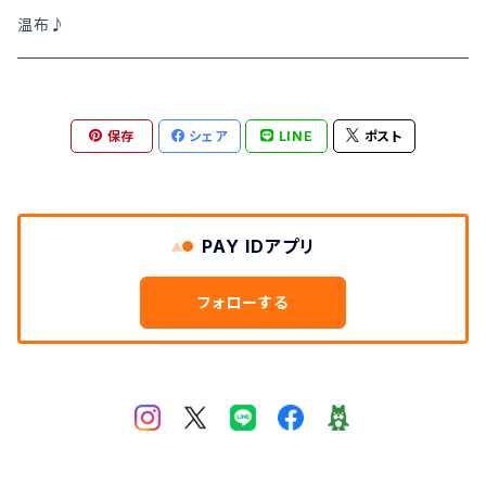
トップス
NATURAL LAUNDRY ナチュラルランドリー
ニット･アウター
春夏物SALE
温布♪
DEEP BLUE
シャツ･ブラウス
秋冬物SALE
保存
シェア
LINE
ポスト
SWEET CAMEL スウィートキャメル
ワンピース
TOPS
M・J・G エム,ジ,ジェ
カットソー
BOTOMS ボトムス
PAY IDアプリ
Clip クリップ
小物・靴
ワンピース
フォローする
LILASIC リラシク
MID FOOT ミッドフット