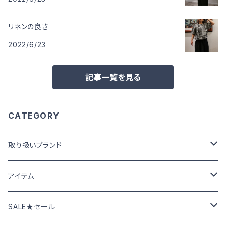
リネンの良さ
2022/6/23
記事一覧を見る
CATEGORY
取り扱いブランド
Cafetty カフェッティ
アイテム
Grin グリン
パンツ･スカート
SALE★セール