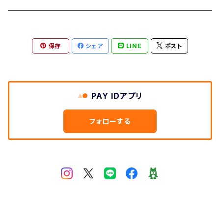
DEEP BLUE
シャツ･ブラウス
秋冬物SALE
保存
シェア
LINE
ポスト
SWEET CAMEL スウィートキャメル
ワンピース
TOPS
M・J・G エム,ジ,ジェ
カットソー
BOTOMS ボトムス
PAY IDアプリ
Clip クリップ
小物・靴
ワンピース
フォローする
LILASIC リラシク
MID FOOT ミッドフット
passione パシオーネ