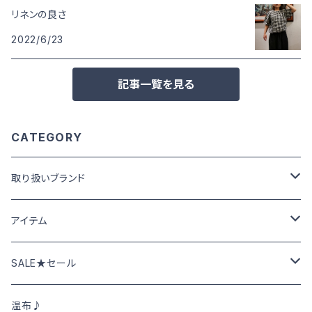
リネンの良さ
2022/6/23
記事一覧を見る
CATEGORY
取り扱いブランド
Cafetty カフェッティ
アイテム
Grin グリン
パンツ･スカート
SALE★セール
トップス
NATURAL LAUNDRY ナチュラルランドリー
ニット･アウター
春夏物SALE
温布♪