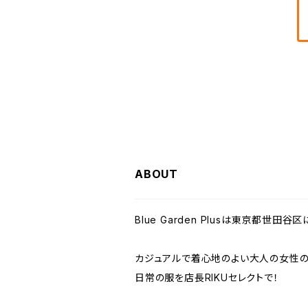
Clip クリップ
小物・靴
ワンピース
LILASIC リラシク
MID FOOT ミッドフット
passione パシオーネ
ABOUT
Blue Garden Plusは東京都世
カジュアルで着心地のよい大人の女性の
日常の服を店長RIKUセレクトで！