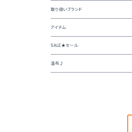
取り扱いブランド
Cafetty カフェッティ
アイテム
Grin グリン
パンツ･スカート
SALE★セール
トップス
NATURAL LAUNDRY ナチュラルランド
ニット･アウター
春夏物SALE
温布♪
DEEP BLUE
シャツ･ブラウス
秋冬物SALE
SWEET CAMEL スウィートキャメル
ワンピース
TOPS
M・J・G エム,ジ,ジェ
カットソー
BOTOMS ボトムス