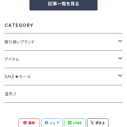
記事一覧を見る
CATEGORY
取り扱いブランド
Cafetty カフェッティ
アイテム
Grin グリン
パンツ･スカート
SALE★セール
トップス
NATURAL LAUNDRY ナチュラルランドリー
ニット･アウター
春夏物SALE
温布♪
DEEP BLUE
シャツ･ブラウス
秋冬物SALE
保存
シェア
LINE
ポスト