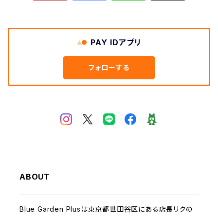
SWEET CAMEL スウィートキャメル
ワンピース
TOPS
M・J・G エム,ジ,ジェ
カットソー
BOTOMS ボトムス
PAY IDアプリ
Clip クリップ
小物・靴
ワンピース
フォローする
LILASIC リラシク
MID FOOT ミッドフット
passione パシオーネ
ABOUT
Blue Garden Plusは東京都世田谷区にある店長リクの