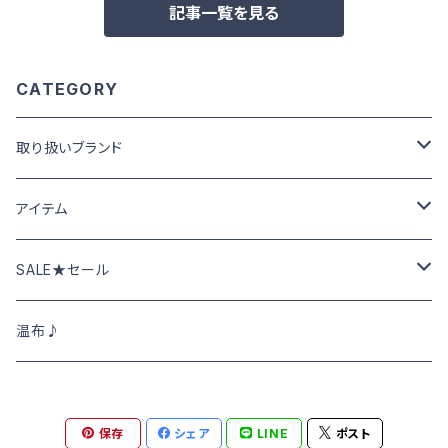
記事一覧を見る
CATEGORY
取り扱いブランド
Cafetty カフェッティ
アイテム
Grin グリン
パンツ･スカート
SALE★セール
トップス
NATURAL LAUNDRY ナチュラルランドリー
ニット･アウター
春夏物SALE
温布♪
DEEP BLUE
シャツ･ブラウス
秋冬物SALE
保存
シェア
LINE
ポスト