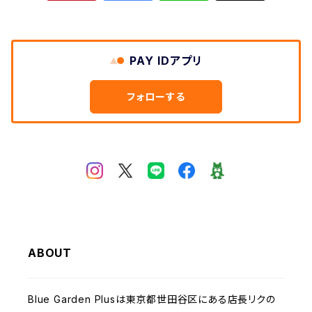
SWEET CAMEL スウィートキャメル
ワンピース
TOPS
M・J・G エム,ジ,ジェ
カットソー
BOTOMS ボトムス
PAY IDアプリ
Clip クリップ
小物・靴
ワンピース
フォローする
LILASIC リラシク
MID FOOT ミッドフット
passione パシオーネ
ABOUT
Blue Garden Plusは東京都世田谷区にある店長リクの