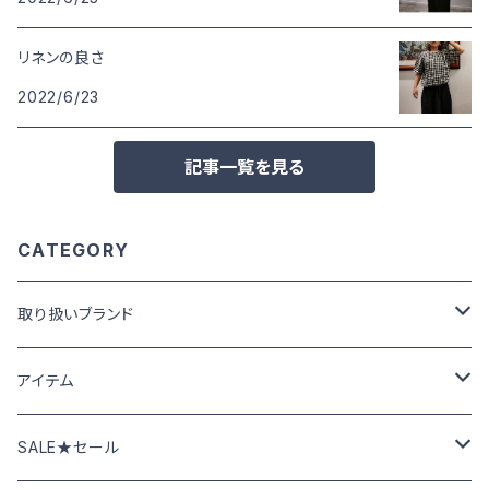
リネンの良さ
2022/6/23
記事一覧を見る
CATEGORY
取り扱いブランド
Cafetty カフェッティ
アイテム
Grin グリン
パンツ･スカート
SALE★セール