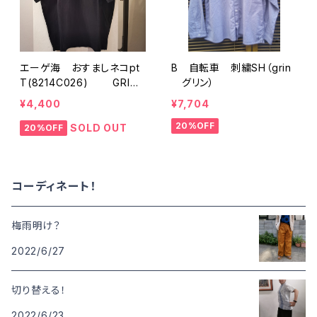
エーゲ海 おすましネコpt
B 自転車 刺繍SH（grin
T(8214C026) GRIN
グリン）
グリン
¥4,400
¥7,704
20%OFF
SOLD OUT
20%OFF
コーディネート！
梅雨明け？
2022/6/27
切り替える！
2022/6/23