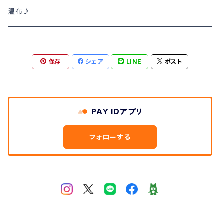
トップス
NATURAL LAUNDRY ナチュラルランドリー
ニット･アウター
春夏物SALE
温布♪
DEEP BLUE
シャツ･ブラウス
秋冬物SALE
保存
シェア
LINE
ポスト
SWEET CAMEL スウィートキャメル
ワンピース
TOPS
M・J・G エム,ジ,ジェ
カットソー
BOTOMS ボトムス
PAY IDアプリ
Clip クリップ
小物・靴
ワンピース
フォローする
LILASIC リラシク
MID FOOT ミッドフット