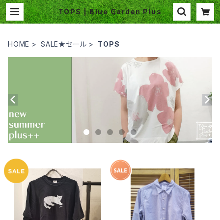
TOPS | Blue Garden Plus
HOME
SALE★セール
TOPS