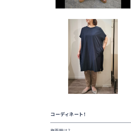
SOLD OUT
刺しゅうチュニック （7212C012)
NATURAL LAUNDRY ナチュラ
¥6,292
ルランドリー
35%OFF
コーディネート！
梅雨明け？