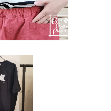
D OUT
ネコptT(8214C
RIN グリン
,400
%OFF