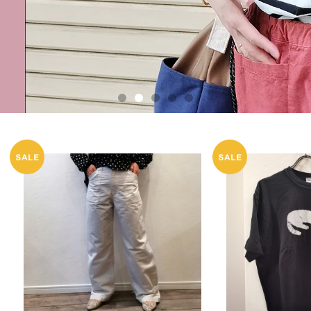
SOLD OUT
SOL
ＣＬカルゼサイクリストパンツ （7214
エーゲ海 おすまし
P005) NATURAL LAUNDRY
026) G
¥8,448
¥4
ナチュラルランドリー
40%OFF
20