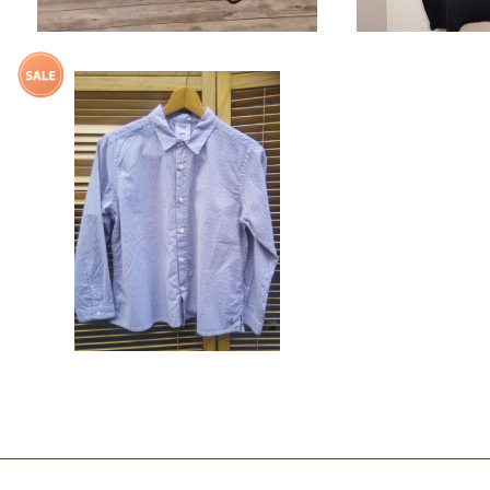
B 自転車 刺繍SH（grin グリン）
¥7,704
20%OFF