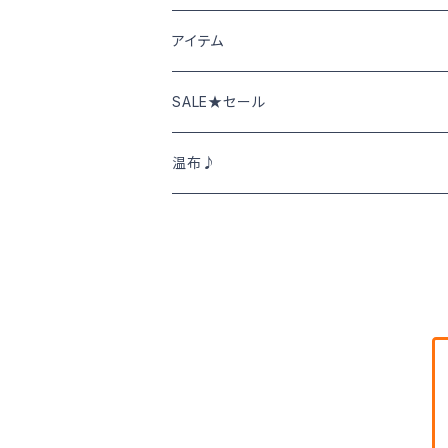
Cafetty カフェッティ
アイテム
Grin グリン
パンツ･スカート
SALE★セール
トップス
NATURAL LAUNDRY ナチュラルランド
ニット･アウター
春夏物SALE
温布♪
DEEP BLUE
シャツ･ブラウス
秋冬物SALE
SWEET CAMEL スウィートキャメル
ワンピース
TOPS
M・J・G エム,ジ,ジェ
カットソー
BOTOMS ボトムス
Clip クリップ
小物・靴
ワンピース