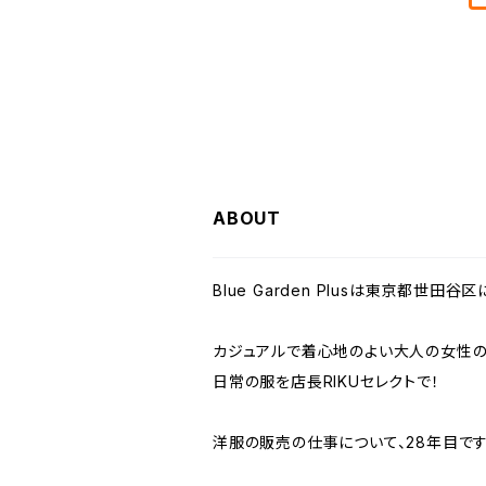
LILASIC リラシク
MID FOOT ミッドフット
passione パシオーネ
ABOUT
Blue Garden Plusは東京都世
カジュアルで着心地のよい大人の女性の
日常の服を店長RIKUセレクトで！
洋服の販売の仕事について、28年目です