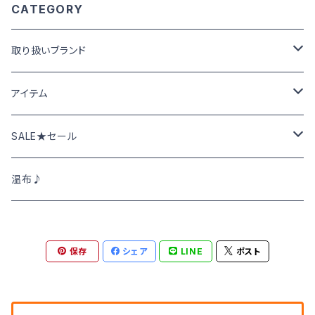
CATEGORY
取り扱いブランド
Cafetty カフェッティ
アイテム
Grin グリン
パンツ･スカート
SALE★セール
トップス
NATURAL LAUNDRY ナチュラルランドリー
ニット･アウター
春夏物SALE
温布♪
DEEP BLUE
シャツ･ブラウス
秋冬物SALE
保存
シェア
LINE
ポスト
SWEET CAMEL スウィートキャメル
ワンピース
TOPS
M・J・G エム,ジ,ジェ
カットソー
BOTOMS ボトムス