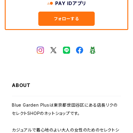
PAY IDアプリ
Clip クリップ
小物・靴
ワンピース
フォローする
LILASIC リラシク
MID FOOT ミッドフット
passione パシオーネ
ABOUT
Blue Garden Plusは東京都世田谷区にある店長リクの
セレクトSHOPのネットショップです。
カジュアルで着心地のよい大人の女性のためのセレクトシ