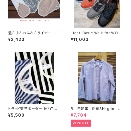
温布♪ふわふわ布ライナー ホ
Light-Basic Walk for WOM
ルダー M サイズ
EN (MID FOOTミッドフット)
¥2,420
¥11,000
トラッド天竺ボーダー 長袖Tシ
B 自転車 刺繍SH（grin グ
ャツ（NATURAL LAUNDRY ナ
リン）
¥5,500
¥7,704
チュラルランドリー）
20%OFF