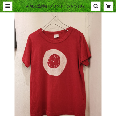
★M天竺時計プリントTシャツ(8223
C012) GRIN グリン | Blue Ga
rden Plus