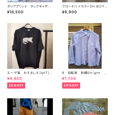
ダリアプリント タックギャザー
ブロードハイカラーSH (8211T
スカート（grinグリン）
016) GRIN グリン
¥16,500
¥9,900
エーゲ海 おすましネコptT(8
B 自転車 刺繍SH（grin グ
214C026) GRIN グリン
リン）
¥4,400
¥7,704
20%OFF
20%OFF