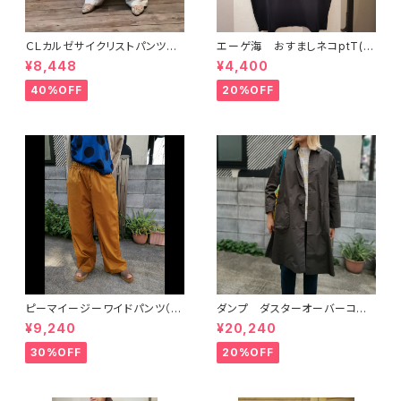
ＣＬカルゼサイクリストパンツ
エーゲ海 おすましネコptT(8
（7214P005) NATURAL L
214C026) GRIN グリン
¥8,448
¥4,400
AUNDRY ナチュラルランドリ
ー
40%OFF
20%OFF
ピーマイージーワイドパンツ（7
ダンプ ダスターオーバーコー
212S001) NATURALLAUND
ト（NATURAL LAUNDRY ナチ
¥9,240
¥20,240
RY ナチュラルランドリー
ュラルランドリー）
30%OFF
20%OFF