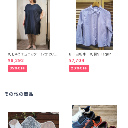
刺しゅうチュニック （7212C01
B 自転車 刺繍SH（grin グ
2) NATURAL LAUNDRY
リン）
¥6,292
¥7,704
ナチュラルランドリー
35%OFF
20%OFF
その他の商品