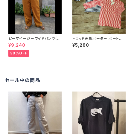
ピーマイージーワイドパンツ（7
トラッド天竺ボーダー ボートネ
212S001) NATURALLAUND
ック 7分袖Tシャツ（NATURAL
¥9,240
¥5,280
RY ナチュラルランドリー
LAUNDRY ナチュラルランドリ
ー）
30%OFF
セール中の商品