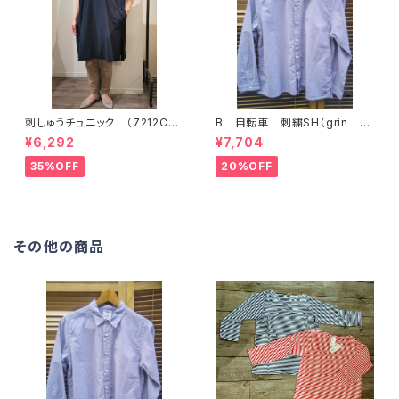
刺しゅうチュニック （7212C01
B 自転車 刺繍SH（grin グ
2) NATURAL LAUNDRY
リン）
¥6,292
¥7,704
ナチュラルランドリー
35%OFF
20%OFF
その他の商品