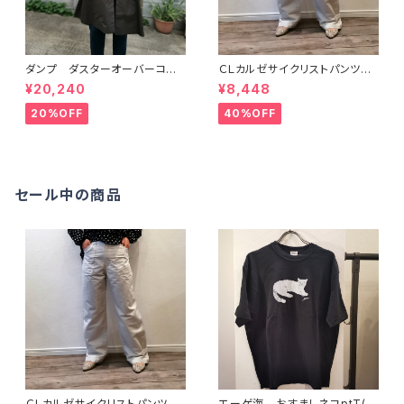
ダンプ ダスターオーバーコー
ＣＬカルゼサイクリストパンツ
ト（NATURAL LAUNDRY ナチ
（7214P005) NATURAL L
¥20,240
¥8,448
ュラルランドリー）
AUNDRY ナチュラルランドリ
ー
20%OFF
40%OFF
セール中の商品
ＣＬカルゼサイクリストパンツ
エーゲ海 おすましネコptT(8