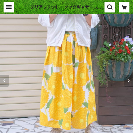
ダリアプリント タックギャザースカ
ート（grinグリン） | Blue Garden
Plus