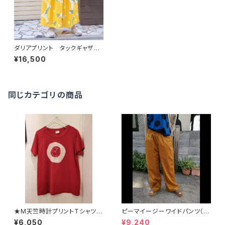
ダリアプリント タックギャザー
スカート（grinグリン）
¥16,500
同じカテゴリの商品
★M天竺時計プリントTシャツ(8
ピーマイージーワイドパンツ（7
223C012) GRIN グリン
212S001) NATURALLAUND
¥6,050
¥9,240