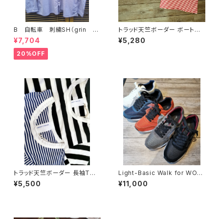
B 自転車 刺繍SH（grin グ
トラッド天竺ボーダー ボートネ
リン）
ック 7分袖Tシャツ（NATURAL
¥7,704
¥5,280
LAUNDRY ナチュラルランドリ
ー）
20%OFF
トラッド天竺ボーダー 長袖Tシ
Light-Basic Walk for WOM
ャツ（NATURAL LAUNDRY ナ
EN (MID FOOTミッドフット)
¥5,500
¥11,000
チュラルランドリー）