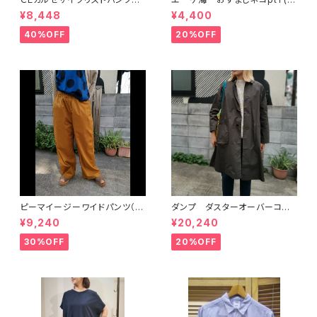
（7214P005) NATURAL L
214C026) GRIN グリン
¥8,448
¥4,400
AUNDRY ナチュラルランドリ
ー
40%OFF
20%OFF
ピーマイージーワイドパンツ（7
ダンプ ダスターオーバーコー
212S001) NATURALLAUND
ト（NATURAL LAUNDRY ナチ
¥9,240
¥20,240
RY ナチュラルランドリー
ュラルランドリー）
30%OFF
20%OFF